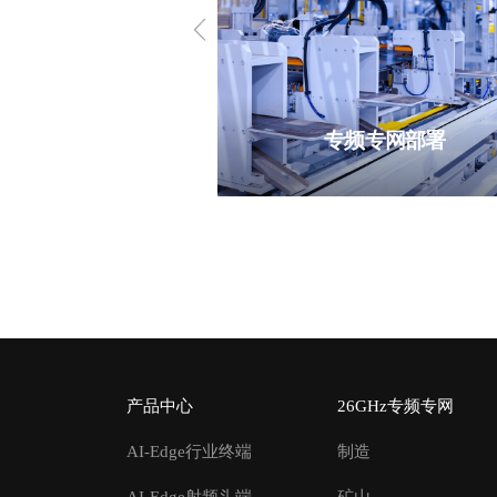
专频专网部署
产品中心
26GHz专频专网
AI-Edge行业终端
制造
AI-Edge射频头端
矿山